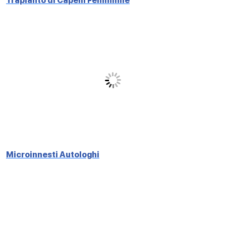
Trapianto di Capelli Femminile
Microinnesti Autologhi