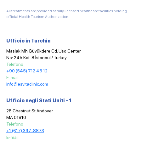
All treatments are provided at fully licensed healthcare facilities holding
official Health Tourism Authorization.
Ufficio in Turchia
Maslak Mh. Büyükdere Cd. Uso Center
No: 245 Kat: 8 İstanbul / Turkey
Telefono
+90 (545) 712 45 12
E-mail
info@esvitaclinic.com
Ufficio negli Stati Uniti - 1
28 Chestnut St Andover
MA 01810
Telefono
+1 (617) 397-8873
E-mail