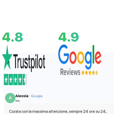
4.8
4.9
Alessia
⋅ Google
A
Italy
Curata con la massima attenzione, sempre 24 ore su 24,