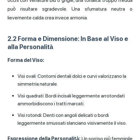
occhi con venature blu o grigie, una tonalità troppo fredda
può risultare sgradevole. Una sfumatura neutra o
lievemente calda crea invece armonia.
2.2 Forma e Dimensione: In Base al Viso e
alla Personalità
Forma del Viso:
Visi ovali: Contorni dentali dolci e curvi valorizzano la
simmetria naturale.
Visi quadrati: Bordi incisali leggermente arrotondati
ammorbidiscono i tratti marcati.
Visi rotondi: Denti con angoli delicati o bordi
leggermente smussati slanciano visivamente il viso.
Espressione della Personalità:
Un sorriso più femminile