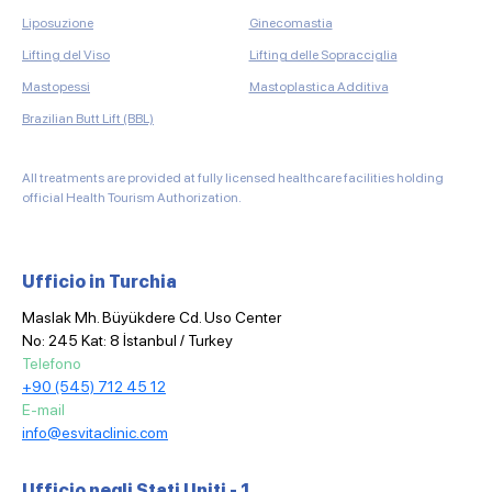
Mic
Liposuzione
Ginecomastia
Tra
Lifting del Viso
Lifting delle Sopracciglia
Tra
Mastopessi
Mastoplastica Additiva
Tra
Brazilian Butt Lift (BBL)
Tra
All treatments are provided at fully licensed healthcare facilities holding
official Health Tourism Authorization.
Ufficio in Turchia
Maslak Mh. Büyükdere Cd. Uso Center
No: 245 Kat: 8 İstanbul / Turkey
Telefono
+90 (545) 712 45 12
E-mail
info@esvitaclinic.com
Ufficio negli Stati Uniti - 1