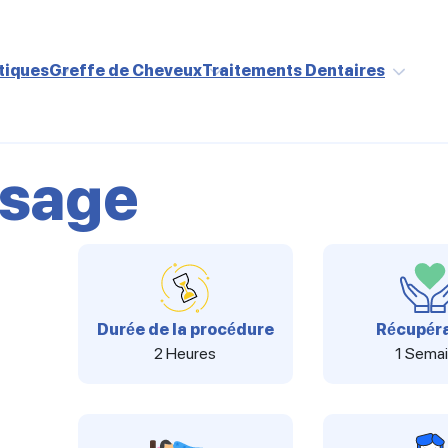
tiques
Greffe de Cheveux
Traitements Dentaires
isage
Durée de la procédure
Récupéra
2 Heures
1 Sema