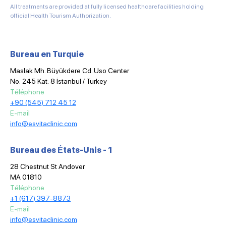
All treatments are provided at fully licensed healthcare facilities holding
official Health Tourism Authorization.
Bureau en Turquie
Maslak Mh. Büyükdere Cd. Uso Center
No: 245 Kat: 8 İstanbul / Turkey
Téléphone
+90 (545) 712 45 12
E-mail
info@esvitaclinic.com
Bureau des États-Unis - 1
28 Chestnut St Andover
MA 01810
Téléphone
+1 (617) 397-8873
E-mail
info@esvitaclinic.com