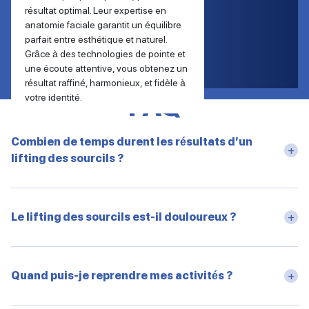
résultat optimal.
Leur expertise en
anatomie faciale garantit un équilibre
parfait entre esthétique et naturel.
Grâce à des technologies de pointe et
une écoute attentive, vous obtenez un
résultat raffiné, harmonieux, et fidèle à
FAQ
votre identité.
Combien de temps durent les résultats d’un
+
lifting des sourcils ?
Les résultats durent généralement entre 5 et 10 ans, en
fonction de la technique utilisée, du type de peau, de l’âge et
du mode de vie. Bien que le vieillissement naturel se
Le lifting des sourcils est-il douloureux ?
+
poursuive, le lifting ralentit efficacement ses effets visibles.
L’intervention se fait sous anesthésie, donc indolore. Après
l’intervention, un léger inconfort peut survenir (tiraillement,
gonflement), gérable avec des antalgiques. Ces effets
Quand puis-je reprendre mes activités ?
+
disparaissent en quelques jours.
La reprise des activités légères est possible entre 5 et 7