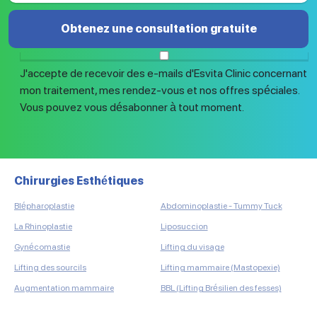
Obtenez une consultation gratuite
J'accepte de recevoir des e-mails d'Esvita Clinic concernant
mon traitement, mes rendez-vous et nos offres spéciales.
Vous pouvez vous désabonner à tout moment.
Chirurgies Esthétiques
Gr
Blépharoplastie
Abdominoplastie - Tummy Tuck
Gre
Mic
La Rhinoplastie
Liposuccion
Gre
Gynécomastie
Lifting du visage
Gre
Lifting des sourcils
Lifting mammaire (Mastopexie)
Gre
Augmentation mammaire
BBL (Lifting Brésilien des fesses)
Gre