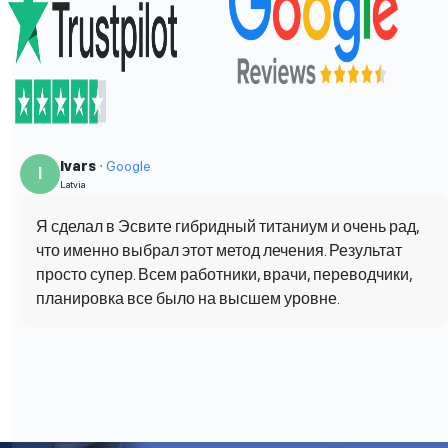
Ivars
⋅ Google
I
Latvia
Я сделал в Эсвите гибридный титаниум и очень рад,
что именно выбрал этот метод лечения. Результат
просто супер. Всем работники, врачи, переводчики,
планировка все было на высшем уровне.